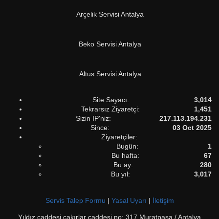
Arçelik Servisi Antalya
Beko Servisi Antalya
Altus Servisi Antalya
Site Sayacı:
3,014
Tekrarsız Ziyaretçi:
1,451
Sizin IP'niz:
217.113.194.231
Since:
03 Oct 2025
Ziyaretçiler:
Bugün:
1
Bu hafta:
67
Bu ay:
280
Bu yıl:
3,017
Servis Talep Formu
|
Yasal Uyarı
|
İletişim
Yıldız caddesi çakırlar caddesi no: 317 Muratpaşa / Antalya