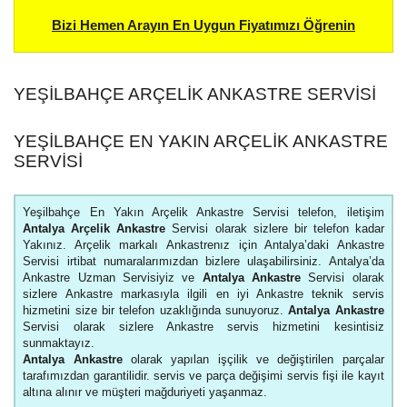
Bizi Hemen Arayın En Uygun Fiyatımızı Öğrenin
YEŞILBAHÇE ARÇELIK ANKASTRE SERVISI
YEŞILBAHÇE EN YAKIN ARÇELIK ANKASTRE
SERVISI
Yeşilbahçe En Yakın Arçelik Ankastre Servisi telefon, iletişim
Antalya Arçelik Ankastre
Servisi olarak sizlere bir telefon kadar
Yakınız. Arçelik markalı Ankastrenız için Antalya’daki Ankastre
Servisi irtibat numaralarımızdan bizlere ulaşabilirsiniz. Antalya’da
Ankastre Uzman Servisiyiz ve
Antalya Ankastre
Servisi olarak
sizlere Ankastre markasıyla ilgili en iyi Ankastre teknik servis
hizmetini size bir telefon uzaklığında sunuyoruz.
Antalya Ankastre
Servisi olarak sizlere Ankastre servis hizmetini kesintisiz
sunmaktayız.
Antalya Ankastre
olarak yapılan işçilik ve değiştirilen parçalar
tarafımızdan garantilidir. servis ve parça değişimi servis fişi ile kayıt
altına alınır ve müşteri mağduriyeti yaşanmaz.