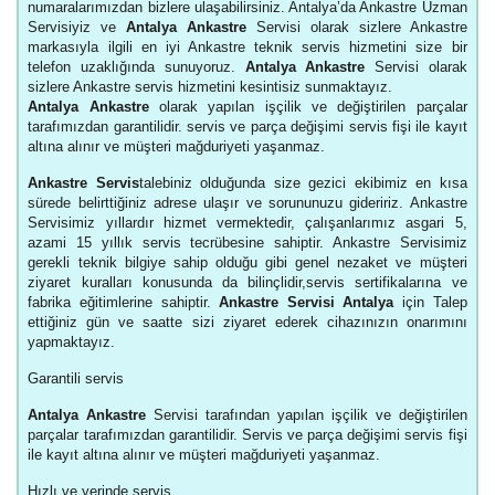
numaralarımızdan bizlere ulaşabilirsiniz. Antalya’da Ankastre Uzman
Servisiyiz ve
Antalya Ankastre
Servisi olarak sizlere Ankastre
markasıyla ilgili en iyi Ankastre teknik servis hizmetini size bir
telefon uzaklığında sunuyoruz.
Antalya Ankastre
Servisi olarak
sizlere Ankastre servis hizmetini kesintisiz sunmaktayız.
Antalya Ankastre
olarak yapılan işçilik ve değiştirilen parçalar
tarafımızdan garantilidir. servis ve parça değişimi servis fişi ile kayıt
altına alınır ve müşteri mağduriyeti yaşanmaz.
Ankastre Servis
talebiniz olduğunda size gezici ekibimiz en kısa
sürede belirttiğiniz adrese ulaşır ve sorununuzu gideririz. Ankastre
Servisimiz yıllardır hizmet vermektedir, çalışanlarımız asgari 5,
azami 15 yıllık servis tecrübesine sahiptir. Ankastre Servisimiz
gerekli teknik bilgiye sahip olduğu gibi genel nezaket ve müşteri
ziyaret kuralları konusunda da bilinçlidir,servis sertifikalarına ve
fabrika eğitimlerine sahiptir.
Ankastre Servisi Antalya
için Talep
ettiğiniz gün ve saatte sizi ziyaret ederek cihazınızın onarımını
yapmaktayız.
Garantili servis
Antalya Ankastre
Servisi tarafından yapılan işçilik ve değiştirilen
parçalar tarafımızdan garantilidir. Servis ve parça değişimi servis fişi
ile kayıt altına alınır ve müşteri mağduriyeti yaşanmaz.
Hızlı ve yerinde servis