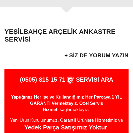
YEŞILBAHÇE ARÇELIK ANKASTRE
SERVISI
+ SIZ DE YORUM YAZIN
(0505) 815 15 71
SERViSi ARA
Yaptığımız Her işe ve Kullandığımız Her Parçaya 1 YIL
GARANTİ Vermekteyiz
.
Özel Servis
Hizmeti
sağlamaktayız..
Yeni Ürün Kurulumumuz, Garantili Ürünlere Hizmetimiz ve
Yedek Parça Satışımız Yoktur
.