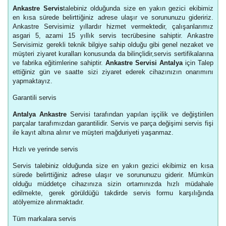
Ankastre Servis
talebiniz olduğunda size en yakın gezici ekibimiz
en kısa sürede belirttiğiniz adrese ulaşır ve sorununuzu gideririz.
Ankastre Servisimiz yıllardır hizmet vermektedir, çalışanlarımız
asgari 5, azami 15 yıllık servis tecrübesine sahiptir. Ankastre
Servisimiz gerekli teknik bilgiye sahip olduğu gibi genel nezaket ve
müşteri ziyaret kuralları konusunda da bilinçlidir,servis sertifikalarına
ve fabrika eğitimlerine sahiptir.
Ankastre Servisi Antalya
için Talep
ettiğiniz gün ve saatte sizi ziyaret ederek cihazınızın onarımını
yapmaktayız.
Garantili servis
Antalya Ankastre
Servisi tarafından yapılan işçilik ve değiştirilen
parçalar tarafımızdan garantilidir. Servis ve parça değişimi servis fişi
ile kayıt altına alınır ve müşteri mağduriyeti yaşanmaz.
Hızlı ve yerinde servis
Servis talebiniz olduğunda size en yakın gezici ekibimiz en kısa
sürede belirttiğiniz adrese ulaşır ve sorununuzu giderir. Mümkün
olduğu müddetçe cihazınıza sizin ortamınızda hızlı müdahale
edilmekte, gerek görüldüğü takdirde servis formu karşılığında
atölyemize alınmaktadır.
Tüm markalara servis